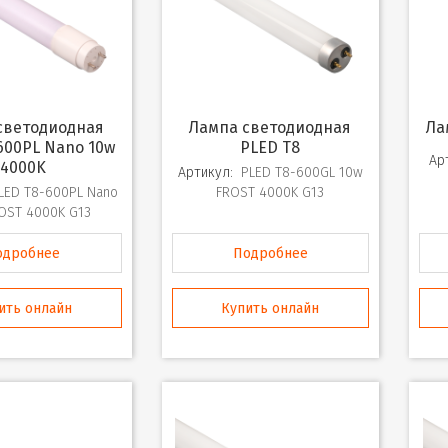
Лампа светодиодная
Л
600PL Nano 10w
PLED T8
Ар
4000K
Артикул:
PLED T8-600GL 10w
LED T8-600PL Nano
FROST 4000K G13
OST 4000K G13
одробнее
Подробнее
ить онлайн
Купить онлайн