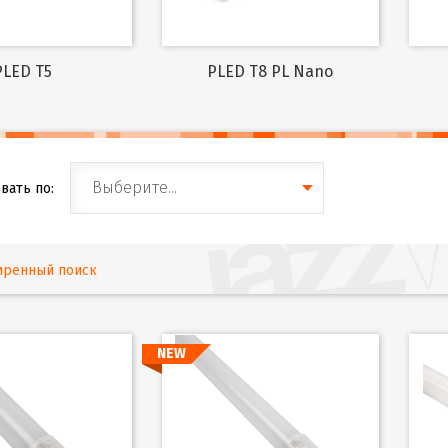
PLED T5
PLED T8 PL Nano
Выберите...
вать по:
иренный поиск
NEW