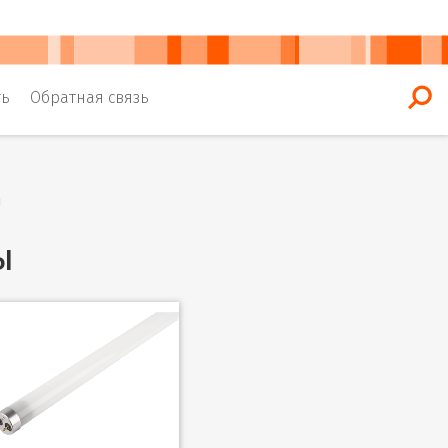
ть
Обратная связь
ы
ы