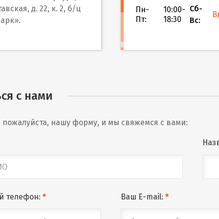
авская, д. 22, к. 2, б/ц
Сб-
Пн-
10:00-
В
Пт:
18:30
арк».
Вс:
ся с нами
 пожалуйста, нашу форму, и мы свяжемся с вами:
Наз
й телефон:
*
Ваш E-mail:
*