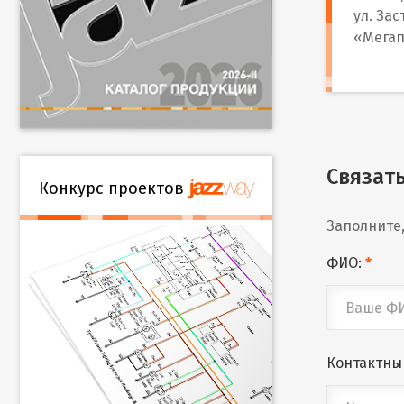
ул. Заст
«Мегап
Связать
Конкурс проектов
Заполните,
ФИО:
*
Контактны