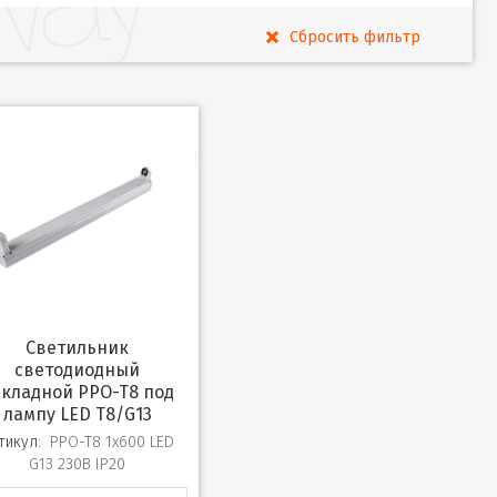
Светильник
светодиодный
кладной PPO-T8 под
лампу LED T8/G13
тикул:
PPO-T8 1x600 LED
G13 230В IP20