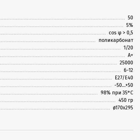
50
5%
cos φ > 0,5
поликарбонат
1/20
А+
25000
6-12
E27/E40
-50...+50
98% при 35°С
450 гр
ø170x295