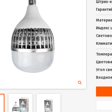
Штрих-к
Гаранти
Материа
Индекс 
Светово
Климати
Темпера
Цветова
Угол св
Входное