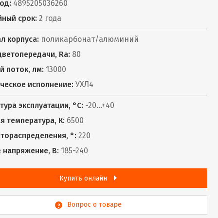
од:
4895205036260
йный срок:
2 года
л корпуса:
поликарбонат/алюминий
цветопередачи, Ra:
80
й поток, лм:
13000
ческое исполнение:
УХЛ4
тура эксплуатации, °С:
-20...+40
я температура, К:
6500
етораспределения, °:
220
 напряжение, В:
185-240
Купить онлайн
Вопрос о товаре