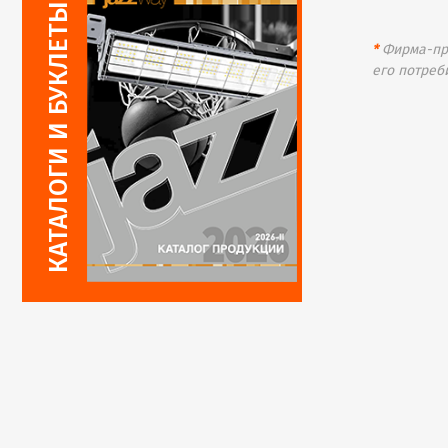
*
Фирма-про
его потреб