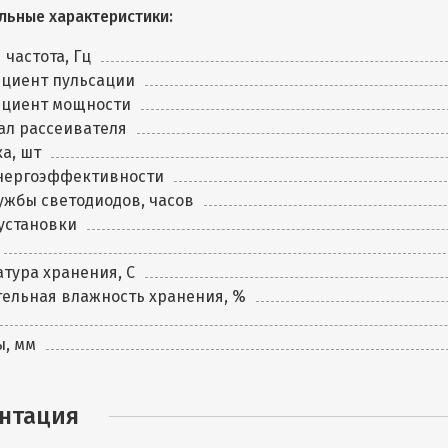
льные характеристики:
 частота, Гц
циент пульсации
циент мощности
ал рассеивателя
а, шт
энергоэффективности
ужбы светодиодов, часов
установки
тура хранения, C
ельная влажность хранения, %
ы, мм
нтация