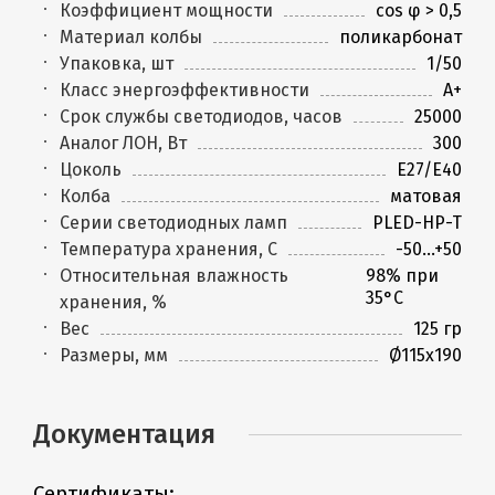
Коэффициент мощности
cos φ > 0,5
Материал колбы
поликарбонат
Упаковка, шт
1/50
Класс энергоэффективности
A+
Срок службы светодиодов, часов
25000
Аналог ЛОН, Вт
300
Цоколь
E27/E40
Колба
матовая
Серии светодиодных ламп
PLED-HP-T
Температура хранения, C
-50...+50
Относительная влажность
98% при
35°С
хранения, %
Вес
125 гр
Размеры, мм
Ø115х190
Документация
Сертификаты: