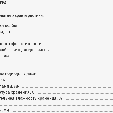
ие
льные характеристики:
ал колбы
а, шт
энергоэффективности
ужбы светодиодов, часов
, мм
светодиодных ламп
мпы
лампы, мм
тура хранения, C
ельная влажность хранения, %
ы, мм