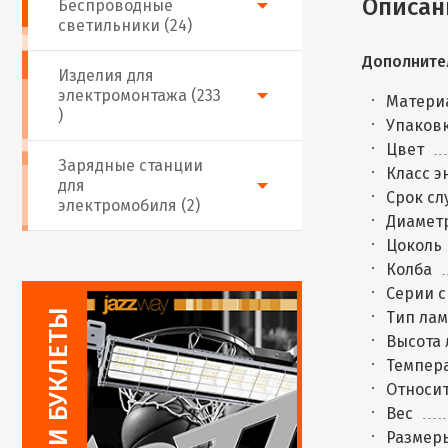
Описан
Беспроводные
светильники (24)
Дополните
Изделия для
электромонтажа (233
Матери
)
Упаковк
Цвет
Зарядные станции
Класс 
для
Срок сл
электромобиля (2)
Диаметр
Цоколь
Колба
Серии 
Тип ла
Высота 
Темпера
Относит
Вес
Размер