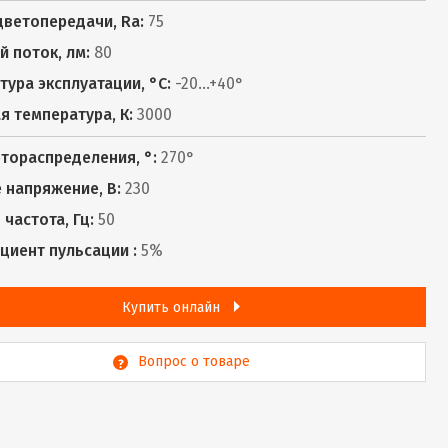
цветопередачи, Ra:
75
й поток, лм:
80
тура эксплуатации, °С:
-20...+40°
я температура, К:
3000
етораспределения, °:
270°
 напряжение, В:
230
частота, Гц:
50
иент пульсации :
5%
Купить онлайн
Вопрос о товаре