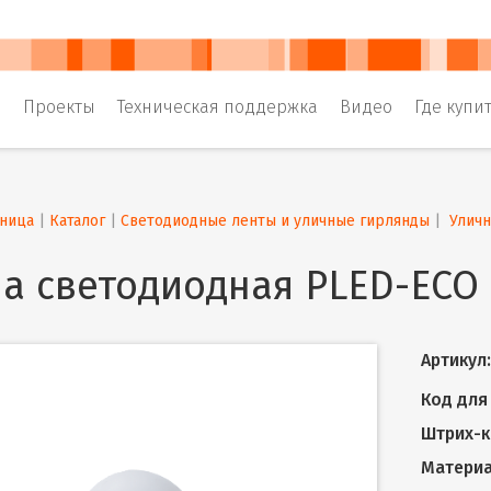
и
Проекты
Техническая поддержка
Видео
Где купи
аница
 | 
Каталог
 | 
Светодиодные ленты и уличные гирлянды
 | 
 Улич
а светодиодная PLED-ECO
Артикул:
Код для 
Штрих-к
Материа