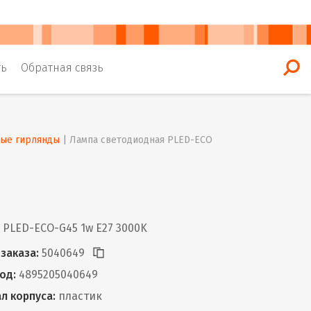
ть
Обратная связь
ные гирлянды
 | 
Лампа светодиодная PLED-ECO
PLED-ECO-G45 1w E27 3000K
заказа:
5040649
од:
4895205040649
л корпуса:
пластик