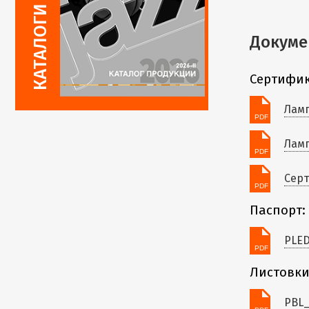
Докуме
Сертифик
Ламп
Ламп
Серт
Паспорт:
PLED
Листовки
PBL_