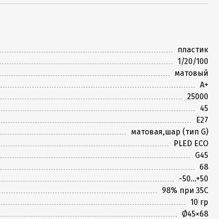
пластик
1/20/100
матовый
А+
25000
45
Е27
матовая,шар (тип G)
PLED ECO
G45
68
-50...+50
98% при 35С
10 гр
Ø45×68