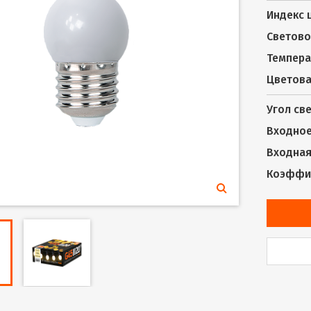
Индекс 
Светово
Темпера
Цветова
Угол св
Входное
Входная 
Коэффиц