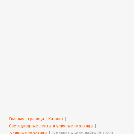
Главная страница
 | 
Каталог
 | 
Светодиодные ленты и уличные гирлянды
 | 
 Уличные гирлянды
 | 
Гирлянда «Белт-лайт» PBL-S80