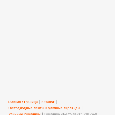
Главная страница
 | 
Каталог
 | 
Светодиодные ленты и уличные гирлянды
 | 
 Уличные гирлянды
 | 
Гирлянда «Белт-лайт» PBL-S40