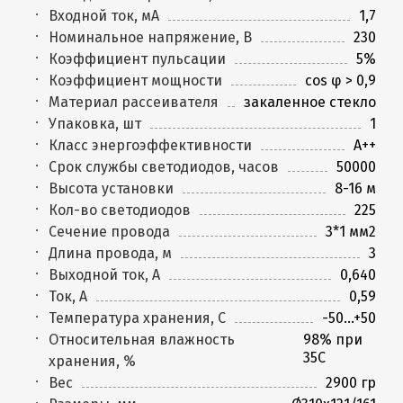
Входной ток, мА
1,7
Номинальное напряжение, В
230
Коэффициент пульсации
5%
Коэффициент мощности
cos φ > 0,9
Материал рассеивателя
закаленное стекло
Упаковка, шт
1
Класс энергоэффективности
А++
Срок службы светодиодов, часов
50000
Высота установки
8-16 м
Кол-во светодиодов
225
Сечение провода
3*1 мм2
Длина провода, м
3
Выходной ток, А
0,640
Ток, А
0,59
Температура хранения, C
-50...+50
Относительная влажность
98% при
35С
хранения, %
Вес
2900 гр