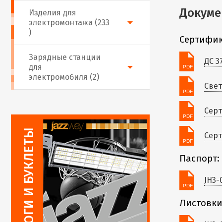
Докуме
Изделия для
электромонтажа (233
)
Сертифик
Зарядные станции
ДС 3
для
электромобиля (2)
Свет
Серт
Серт
Паспорт:
JH3-
Листовки