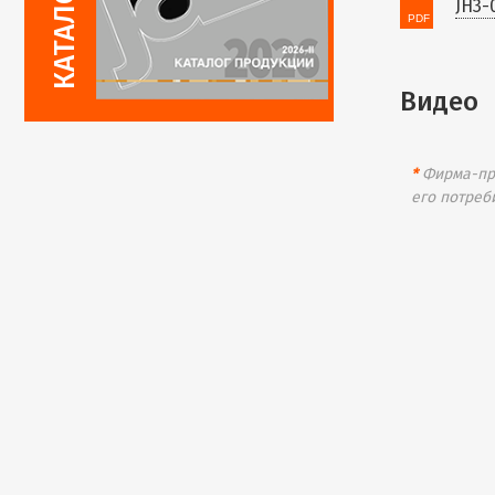
JH3-
Видео
*
Фирма-про
его потреб