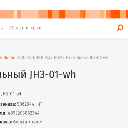
ть
Обратная связь
ки Home
 | 
СВЕТИЛЬНИК JAZZ HOME Настольный JH3-01-wh
ьный JH3-01-wh
JH3-01-wh
заказа:
5062344
од:
4895205062344
рпуса:
белый + хром