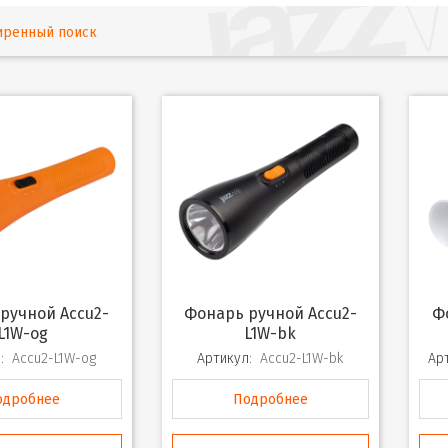
иренный поиск
Фонарь ручной Accu2-
Фонарь ручной Accu1-
L1W-og
L1W-bk
:
Accu2-L1W-og
Артикул:
Accu2-L1W-bk
Ар
одробнее
Подробнее