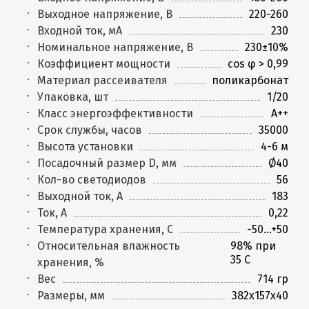
Выходное напряжение, В
220-260
Входной ток, мА
230
Номинальное напряжение, В
230±10%
Коэффициент мощности
cos φ > 0,99
Материал рассеивателя
поликарбонат
Упаковка, шт
1/20
Класс энергоэффективности
A++
Срок службы, часов
35000
Высота установки
4-6 м
Посадочный размер D, мм
Ø40
Кол-во светодиодов
56
Выходной ток, А
183
Ток, А
0,22
Температура хранения, C
-50...+50
Относительная влажность
98% при
35 С
хранения, %
Вес
714 гр
Размеры, мм
382х157х40