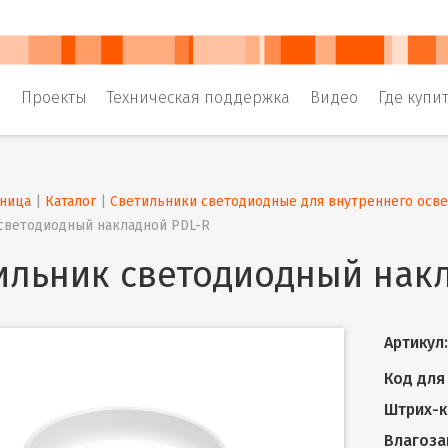
и
Проекты
Техническая поддержка
Видео
Где купи
аница
 | 
Каталог
 | 
Светильники светодиодные для внутреннего осв
светодиодный накладной PDL-R
ильник светодиодный нак
Артикул:
Код для 
Штрих-к
Влагоза