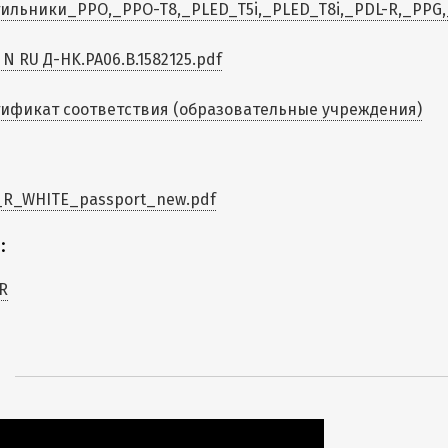
ильники_PPO,_PPO-T8,_PLED_T5i,_PLED_T8i,_PDL-R,_PPG,_
 N RU Д-HK.РА06.В.1582125.pdf
ификат соответствия (образовательные учреждения)
R_WHITE_passport_new.pdf
:
R