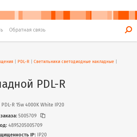
ть
Обратная связь
ещения
 | 
PDL-R
 | 
Светильники светодиодные накладные
 | 
ладной PDL-R
PDL-R 15w 4000K White IP20
заказа:
5005709
од:
4895205005709
щищенность IP:
IP20