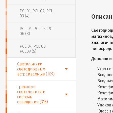
PCL01, PCL 02, PCL
Описан
03 (4)
PCL 04, PCL 05, PCL
Светодиод
06 (8)
магазинов,
аналогичн
PCL 07, PCL 08,
непосредс
PCL09 (5)
Дополните
Светильники
Угол св
светодиодные
встраиваемые (109)
Входное
Входная
Трековые
Коэффи
светильники и
Коэффи
системы
Матери
освещения (315)
Упаковк
Класс 