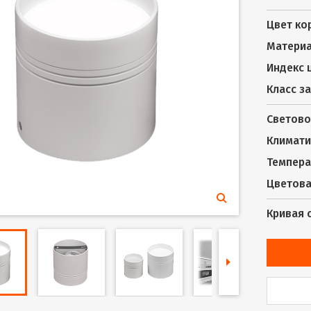
Цвет ко
Материа
Индекс 
Класс з
Светово
Климати
Темпера
Цветова
Кривая 