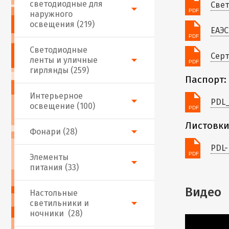
светодиодные для
Свет
наружного
освещения (219)
ЕАЭС
Светодиодные
Серт
ленты и уличные
гирлянды (259)
Паспорт:
Интерьерное
PDL_
освещение (100)
Листовки
Фонари (28)
PDL-
Элементы
питания (33)
Видео
Настольные
светильники и
ночники (28)