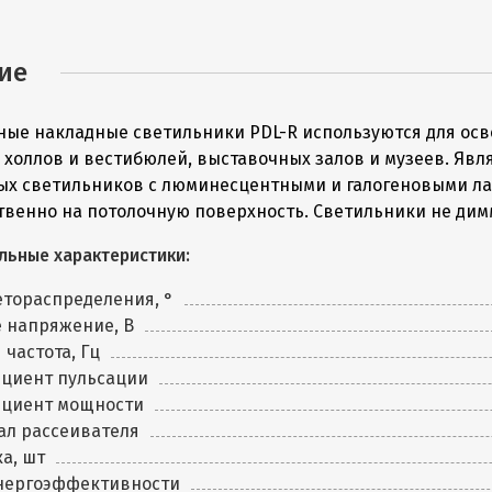
ие
ные накладные светильники PDL-R используются для ос
 холлов и вестибюлей, выставочных залов и музеев. Яв
ых светильников с люминесцентными и галогеновыми ла
твенно на потолочную поверхность. Светильники не дим
льные характеристики:
етораспределения, °
 напряжение, В
 частота, Гц
циент пульсации
циент мощности
ал рассеивателя
а, шт
энергоэффективности