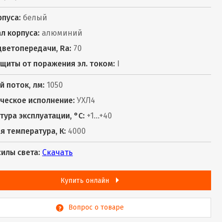
рпуса:
белый
л корпуса:
алюминий
цветопередачи, Ra:
70
ащиты от поражения эл. током:
I
й поток, лм:
1050
ческое исполнение:
УХЛ4
тура эксплуатации, °С:
+1…+40
я температура, К:
4000
силы света:
Скачать
Купить онлайн
Вопрос о товаре