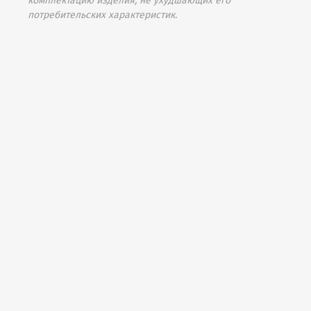
комплектацию изделия, не ухудшающих его
потребительских характеристик.