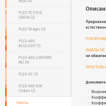
MEAT (4)
Описан
PLED T8 FOOD
GREEN (2)
Предназна
естественн
PLED T8 Agro (3)
УСКОРЕНИЕ
PLED-A60
BUGLIGHT (1)
ЛАМПЫ НЕ
не обжигаю
PLED-A60 LOWTEMP,
MO (9)
ПРОСТОТА 
PLED-SP (3)
Дополните
PLED-А60 DIM
Chiken (2)
Входная
Коэффи
Лампы
Коэффи