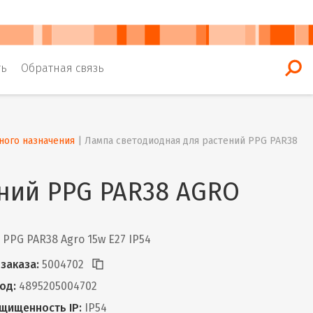
ть
Обратная связь
ного назначения
 | 
Лампа светодиодная для растений PPG PAR38 
ний PPG PAR38 AGRO
PPG PAR38 Agro 15w E27 IP54
заказа:
5004702
од:
4895205004702
щищенность IP:
IP54