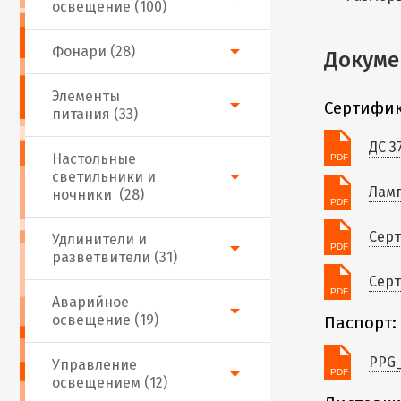
освещение (100)
Фонари (28)
Докуме
Элементы
Сертифик
питания (33)
ДС 3
Настольные
светильники и
Ламп
ночники (28)
Серт
Удлинители и
разветвители (31)
Серт
Аварийное
освещение (19)
Паспорт:
PPG_
Управление
освещением (12)