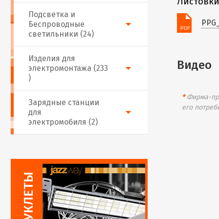
Листовки
Подсветка и
PPG
Беспроводные
светильники (24)
Изделия для
Видео
электромонтажа (233
)
*
Фирма-про
Зарядные станции
его потреб
для
электромобиля (2)