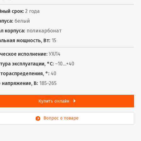
йный срок:
2 года
рпуса:
белый
л корпуса:
поликарбонат
льная мощность, Вт:
15
ческое исполнение:
УХЛ4
тура эксплуатации, °С:
–10...+40
етораспределения, °:
40
 напряжение, В:
185-265
Купить онлайн
Вопрос о товаре