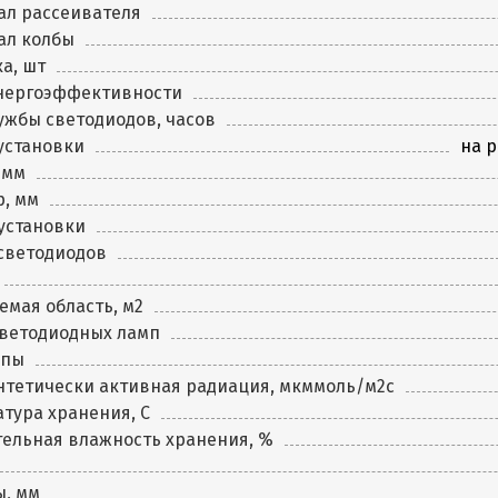
ал рассеивателя
ал колбы
а, шт
энергоэффективности
ужбы светодиодов, часов
установки
на р
 мм
, мм
установки
светодиодов
мая область, м2
светодиодных ламп
мпы
нтетически активная радиация, мкммоль/м2с
тура хранения, C
ельная влажность хранения, %
ы, мм