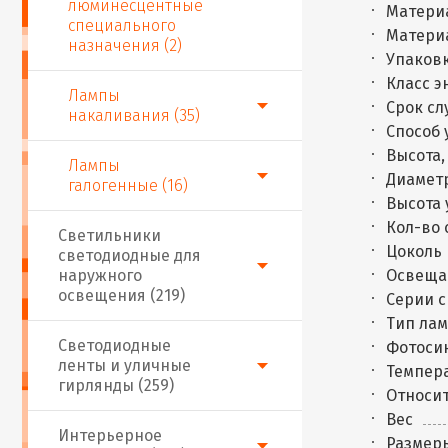
люминесцентные
Матери
специального
Матери
назначения (2)
Упаковк
Класс 
Лампы
Срок сл
накаливания (35)
Способ 
Высота,
Лампы
Диаметр
галогенные (16)
Высота 
Кол-во 
Светильники
Цоколь
светодиодные для
наружного
Освещае
освещения (219)
Серии 
Тип ла
Светодиодные
Фотоси
ленты и уличные
Темпера
гирлянды (259)
Относит
Вес
Интерьерное
Размер