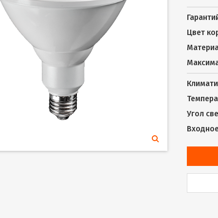
Гаранти
Цвет ко
Материа
Максима
Климати
Темпера
Угол св
Входное