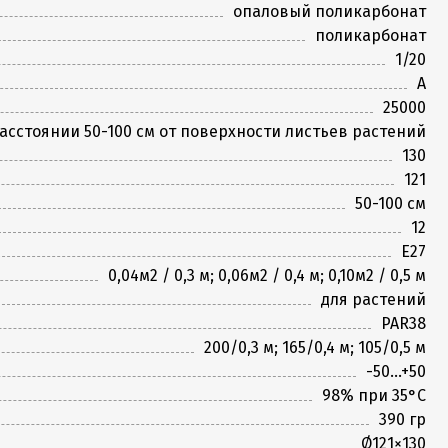
опаловый поликарбонат
поликарбонат
1/20
A
25000
асстоянии 50-100 см от поверхности листьев растений
130
121
50-100 см
12
E27
0,04м2 / 0,3 м; 0,06м2 / 0,4 м; 0,10м2 / 0,5 м
для растений
PAR38
200/0,3 м; 165/0,4 м; 105/0,5 м
-50...+50
98% при 35°С
390 гр
Ø121×130