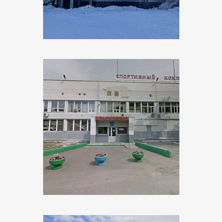
Объект:
Спортивная школа олимпийского резерва
"Красноярск"
Адрес:
г. Красноярск, ул. Воронова
Поставщик:
ЭКС