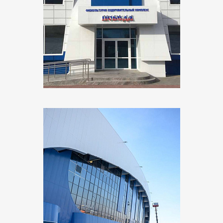
Объект:
ФОК «Победа»
Адрес:
г. Усть-Джегута, ул. Коммунистическая
Поставщик:
Минимакс
Объект:
Ледовый дворец «Байкал»
Адрес:
г. Иркутск, ул. Боткина
Поставщик:
ЭТМ