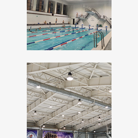
Объект:
Спортивная школа Олимпийского резерва
Адрес:
Волгоградская область, г. Волжский, ул.
Набережная, 2
Поставщик:
Русский Свет
Объект:
МАУ ВР ФОК "Здоровье"
Адрес:
Удмуртская Республика, Вавожск, Восточная
ул, 28
Поставщик:
Уралэнерго