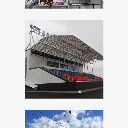
Объект:
Республиканский ипподром
Адрес:
г. Грозный, ул. Мамсурова, 7
Поставщик:
Русский Cвет