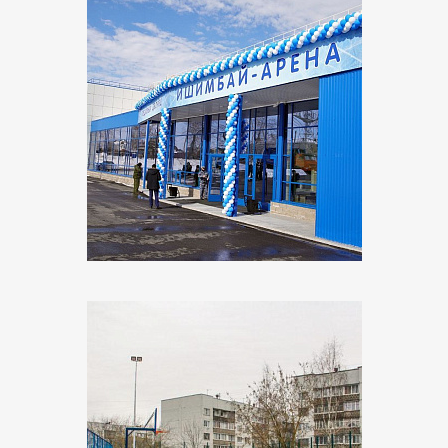
Объект:
Крытый каток Ишимбай-Арена
Адрес:
г. Ишимбай, ул. Лермонтова
Поставщик:
Минимакс
Объект:
Спорт площадка школы №12