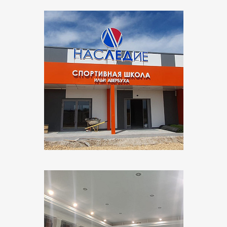
Объект:
Ледовый Дворец Ильи Авербуха
Адрес:
г. Евпатория
Поставщик:
ЭТМ