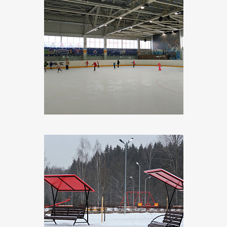
Объект:
Ледовая Арена «Волжский»
Адрес:
Волгоградская область, г. Волжский, проспект
имени Ленина, 361
Поставщик:
ООО Светбери
Объект:
Центр подготовки велосипедистов
Адрес:
г.Великие Луки, ул. Фурманова, стр. 83