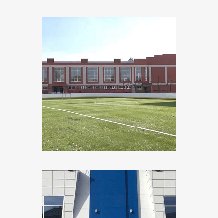
Объект:
МБУ «КСШ им. А.В. Паушкина»
Адрес:
г. Гусь-Хрустальный, ул. Кравчинского
Поставщик:
Русский Свет