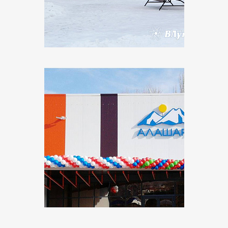
Поставщик:
Русский Свет
Объект:
ФОК «АЛАШАРА» Карачаево-Черкесская
Республика, с. Красный Восток
Поставщик:
ЭТМ