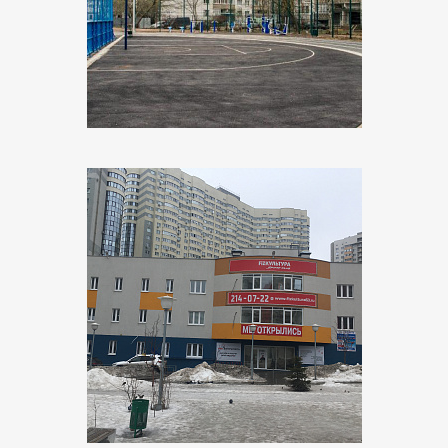
Адрес:
г. Великие Луки, ул. Дружбы
Поставщик:
Русский свет
Объект:
ФОК «Физкультура»
Адрес:
г. Самара, ул. Врубеля
Поставщик:
Минимакс