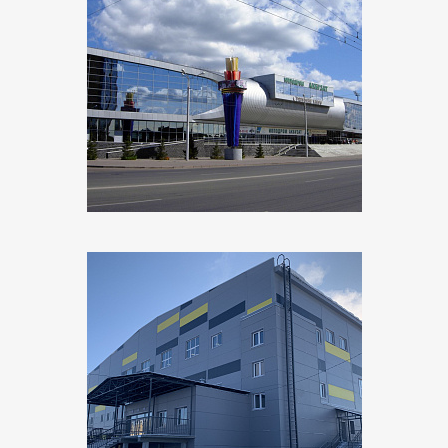
Объект:
Ипподром «Акбузат»
Адрес:
г. Уфа, ул. Менделеева
Поставщик:
УралЭнерго
Объект:
Спортивный комплекс им. Тимира Пинегина
Адрес:
Республика Саха (Якутия), пгт Нижний Бестях
Поставщик:
Планета Электро