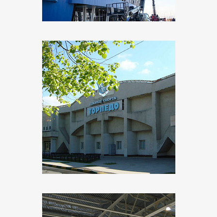
Объект:
ДС имени В.С. Коноваленко
Адрес:
г. Нижний Новгород, ул. Лоскутова
Поставщик:
Электрон