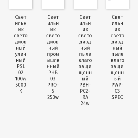
Свет
Свет
Свет
Свет
ильн
ильн
ильн
ильн
ик
ик
ик
ик
свето
свето
свето
свето
диод
диод
диод
диод
ный
ный
ный
ный
улич
пром
пыле
пыле
ный
ышле
влаго
влаго
PSL
нный
защи
защи
02
PHB
щенн
щенн
100w
03
ый
ый
5000
PRO-
PBH-
PWP-
K
5
PC2-
C3
250w
RA
SPEC
24w