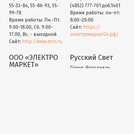
55-33-84, 55-86-93, 55-
(4852) 777-701 доб.1401
99-78
Время работы:
пн-пт:
Время работы:
Пн.-Пт.
8:00–20:00
9.00-18.00, Сб. 9.00-
Сайт:
https://
17.00, Вс. - выходной
электромаркет24.рф/
Сайт:
http://www.etm.ru
ООО «ЭЛЕКТРО
Русский Свет
МАРКЕТ»
Город:
Ярославль
Город:
Ярославль
Адрес:
Тутаевское ш., д.
Адрес:
ул. Лисицына, 2В
10
Телефон:
(4852) 777-701
Телефон:
8 (4852) 56-25-
доб 1201, (4852) 777-701
03
доб. 1102-1105
Время работы:
Пн-Пт:
Время работы:
пн-пт
08:00-18:00; Сб-Вс:
08:00-19:00; сб-вс 09:00-
выходной
18:00
Сайт:
Сайт:
https://
http://www.russvet.ru