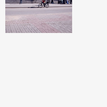
Кинотеатр Россия г. Великий
Spa отель П
Новгород, ул. Черняховского
Карачаево-
Респу