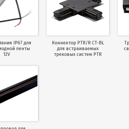
Коннектор PTR/R CT-BL
Трековый светильник
иодной ленты
для встраиваемых
св
12V
трековых систем PTR