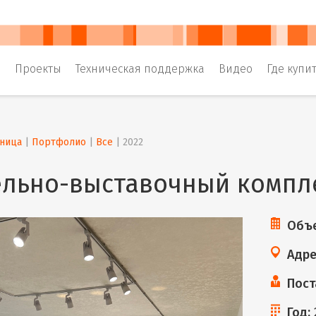
и
Проекты
Техническая поддержка
Видео
Где купи
аница
 | 
Портфолио
 | 
Все
 | 
2022
льно-выставочный компле
Объе
Адре
Пост
Год: