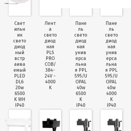
Cвет
Лент
Пане
Пане
ильн
а
ль
ль
ик
свето
свето
свето
свето
диод
диод
диод
диод
ная
ная
ная
ный
PLS
унив
унив
встр
PRO
ерса
ерса
аива
COB/
льна
льна
емый
384-
я PPL
я PPL
PLED
24V -
595/U
595/U
DL6
4000
OPAL
OPAL
20w
K
40w
40w
6500
6500
4000
K WH
K
K
IP40
IP40
IP40