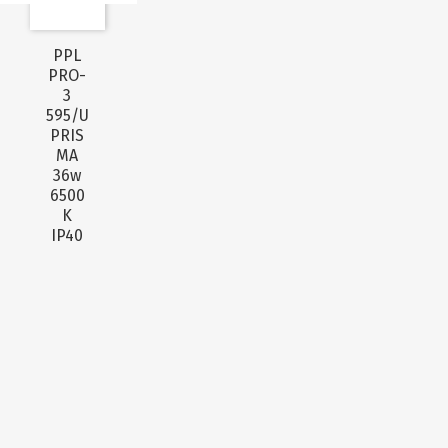
PPL
PRO-
3
595/U
PRIS
MA
36w
6500
K
IP40