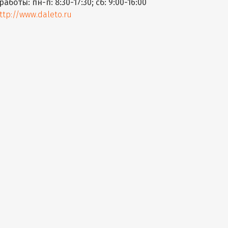
работы:
пн-п: 8:30-17:30; сб: 9:00-16:00
ttp://www.daleto.ru
свет
Владивосток
Выселковая улица, 48
н:
8 984 190 4275 8 (914) 790-72-91 8 (423) 260-49-09
работы:
пн-пт 9:00-18:00
ttp://promsvet.ru
кий Свет
Владивосток
Русская ул., д. 3, оф. 14
н:
8 (4232) 34-66-54
работы:
пн-пт 9:00-18:00
ttp://www.russvet.ru