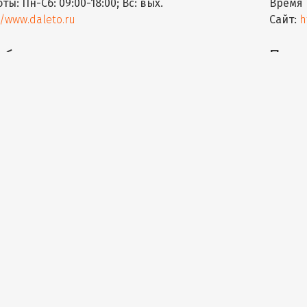
оты:
Пн-Сб: 09:00-18:00; Вс: вых.
Время 
//www.daleto.ru
Сайт:
h
абель
Пром
ивосток
Город:
ева ул., 63А
Адрес:
8(423)263-42-80, 263-73-07 8(423)271-37-54
Телефо
оты:
пн-пт 9.00-18.00, сб 9.00-16.00
Время 
//интеркабель.рф/
Сайт:
h
 Свет
Русс
ивосток
Город:
ного Знамени пр-кт, 82В оф. 103
Адрес:
 (4232) 34-66-54
Телефо
оты:
пн.-пт.: 08:00-18:00, сб.-вс.: вых.
Время 
//www.russvet.ru
Сайт:
h