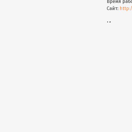
Время раб
Сайт:
http:
Интерк
Город:
Влад
Адрес:
Фаде
Телефон:
Время раб
Сайт:
http:
Русский
Город:
Влад
Адрес:
Крас
Телефон:
8
Время раб
Сайт:
http: