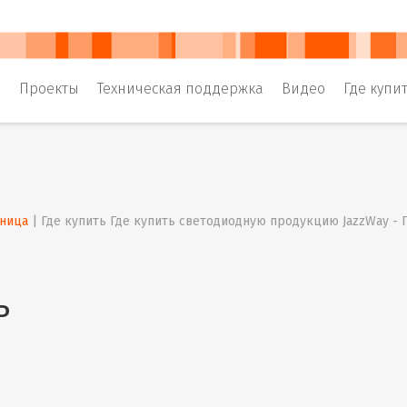
и
Проекты
Техническая поддержка
Видео
Где купи
аница
 | 
Где купить Где купить светодиодную продукцию JazzWay -
ь