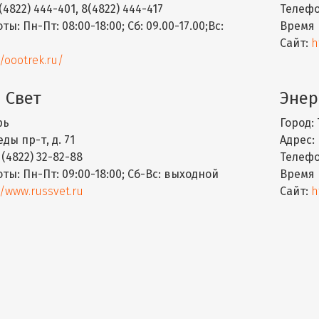
(4822) 444-401, 8(4822) 444-417
Телефо
оты:
Пн-Пт: 08:00-18:00; Сб: 09.00-17.00;Вс:
Время 
Сайт:
h
//oootrek.ru/
 Свет
Энер
рь
Город:
ды пр-т, д. 71
Адрес:
 (4822) 32-82-88
Телефо
оты:
Пн-Пт: 09:00-18:00; Сб-Вс: выходной
Время 
//www.russvet.ru
Сайт:
h