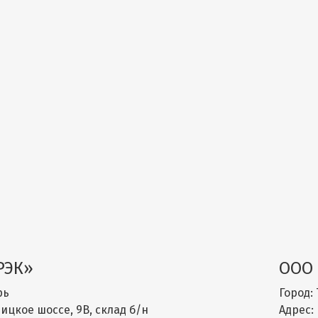
РЭК»
ООО 
рь
Город:
ицкое шоссе, 9В, склад б/н
Адрес: