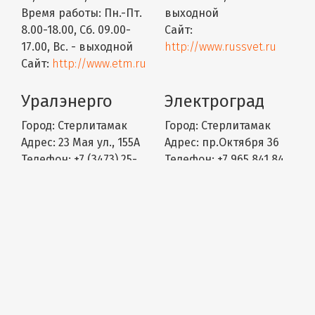
Время работы:
Пн.-Пт.
выходной
8.00-18.00, Сб. 09.00-
Сайт:
17.00, Вс. - выходной
http://www.russvet.ru
Сайт:
http://www.etm.ru
Уралэнерго
Электроград
Город:
Стерлитамак
Город:
Стерлитамак
Адрес:
23 Мая ул., 155А
Адрес:
пр.Октября 36
Телефон:
+7 (3473) 25-
Телефон:
+7 965 841 84
64-64 +7 (3473) 21-19-90
17
Время работы:
ПН-ПТ -
Время работы:
Пн-
8:30-18:00; СБ - 10:00-
Вс:10.00-22.00
15:00; ВС - выходной
Сайт:
Сайт:
http://www.u-
https://electrograd.pro
energo.ru
Электроград