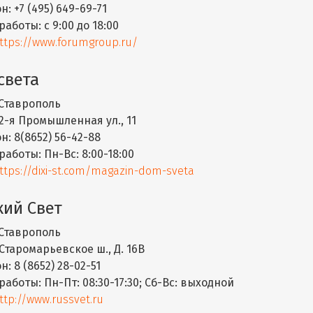
н:
+7 (495) 649-69-71
работы:
с 9:00 до 18:00
ttps://www.forumgroup.ru/
света
Ставрополь
2-я Промышленная ул., 11
н:
8(8652) 56-42-88
работы:
Пн-Вс: 8:00-18:00
ttps://dixi-st.com/magazin-dom-sveta
кий Свет
Ставрополь
Старомарьевское ш., Д. 16В
н:
8 (8652) 28-02-51
работы:
Пн-Пт: 08:30-17:30; Сб-Вс: выходной
ttp://www.russvet.ru