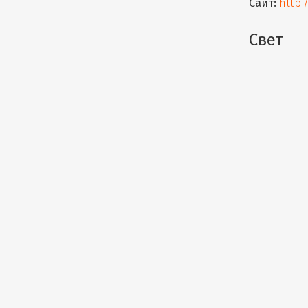
Сайт:
http:
Свет
Город:
Став
Адрес:
Трун
Телефон:
8 
Время раб
выходной
Сайт:
https
Формул
Город:
Став
Адрес:
Ломо
Телефон:
8
Время раб
Сайт:
https