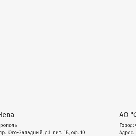
Нева
АО "
рополь
Город:
пр. Юго-Западный, д.1, лит. 1В, оф. 10
Адрес: