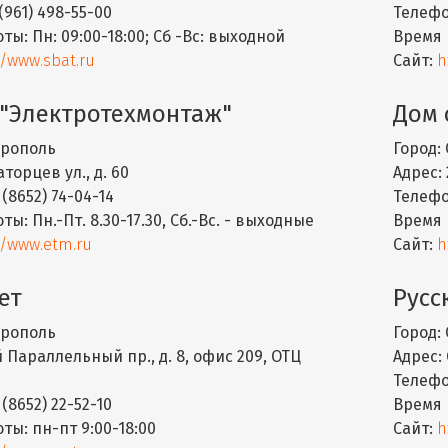
(961) 498-55-00
Телефо
оты:
Пн: 09:00-18:00; Сб -Вс: выходной
Время 
//www.sbat.ru
Сайт:
h
 "Электротехмонтаж"
Дом 
рополь
Город:
торцев ул., д. 60
Адрес:
 (8652) 74-04-14
Телефо
оты:
Пн.-Пт. 8.30-17.30, Сб.-Вс. - выходные
Время 
//www.etm.ru
Сайт:
h
ет
Русс
рополь
Город:
 Параллельный пр., д. 8, офис 209, ОТЦ
Адрес:
Телефо
 (8652) 22-52-10
Время 
оты:
пн-пт 9:00-18:00
Сайт:
h