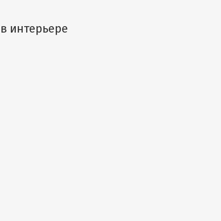
 в интерьере
Ставрополь
Доваторцев ул., 73/1
н:
8 (8652) 77-00-50
работы:
Пн-Вс 9:00-19:00
ttps://dixi-st.com/magazin-svet-v-interere