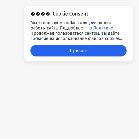
Телефон:
+7 (8452) 65-
679637
07-50
Время работы:
пн.-пт.
Cookie Consent
Время работы:
пн-вс:
09:00-18:00
Мы используем cookies для улучшения
9.00-20.00
Сайт:
http://1-2.su/site
работы сайта. Подробнее — в
Политике
.
Сайт:
Продолжая пользоваться сайтом, вы даёте
согласие на использование файлов cookies..
https://www.svetocenter.ru/search/?
s=jazzway&t=0
Принять