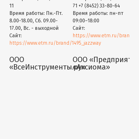
11
71 +7 (8452) 33-80-64
Время работы:
Пн.-Пт.
Время работы:
пн-пт
8.00-18.00, Сб. 09.00-
09:00–18:00
17.00, Вс. - выходной
Сайт:
Сайт:
https://www.etm.ru/brand/1
https://www.etm.ru/brand/1495_jazzway
ООО
ООО «Предприяти
«ВсеИнструменты.ру»
«Аксиома»
Город:
Саратов
Город:
Саратов
Адрес:
Саратов
Адрес:
пл. Дегтярная, 1
Телефон:
8 800 550-37-
Телефон:
+7 8452 48-00-
74
48
Время работы:
пн. - вс.
Время работы:
Режим
: с 9:00 до 20:00
работы пн-пт: 08:00 —
Сайт:
18:00 сб: 09:00 — 17:00
https://www.vseinstrumenti.ru/offices/saratov/
вс: 09:00 — 15:00
Сайт: