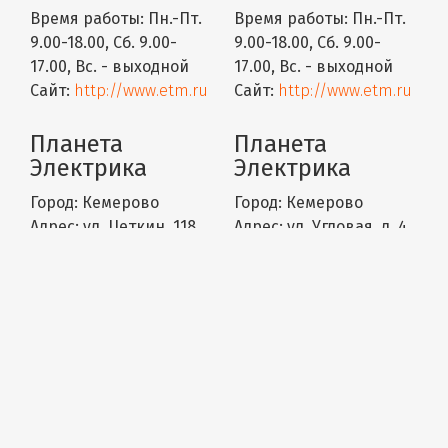
Время работы:
Пн.-Пт.
Время работы:
Пн.-Пт.
9.00-18.00, Сб. 9.00-
9.00-18.00, Сб. 9.00-
17.00, Вс. - выходной
17.00, Вс. - выходной
Сайт:
http://www.etm.ru
Сайт:
http://www.etm.ru
Планета
Планета
Электрика
Электрика
Город:
Кемерово
Город:
Кемерово
Адрес:
ул. Цеткин, 118
Адрес:
ул. Угловая, д. 4
Телефон:
+7 (3842) 24-
Телефон:
+7 (3842) 44‒
04-44 +7 (960) 787-31-57
99‒00 +7 (960) 787-31-57
Время работы:
пн-вс
Время работы:
пн-вс
8:00-19:00
8:00-20:00
Сайт:
Сайт:
http://www.elektro.ru
http://www.elektro.ru/
Русский Свет
СЭПКОМ