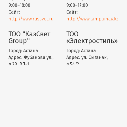
9:00–18:00
9:00–17:00
Сайт:
Сайт:
http://www.russvet.ru
http://www.lampamag.kz
ТОО "КазСвет
ТОО
Group"
«Электростиль»
Город:
Астана
Город:
Астана
Адрес:
Жубанова ул.,
Адрес:
ул. Сыганак,
д.29, ВП-1
д.54/2
Телефон:
8-7172-54-35-
Телефон:
87711619585
94
Время работы:
пн-пт:
Время работы:
пн-пт:
9:00–17:00
9:00–17:00
Сайт:
Сайт:
https://kazsvet.kz