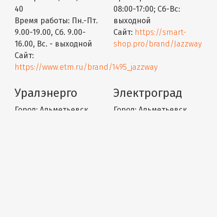
40
08:00-17:00; Сб-Вс:
Время работы:
Пн.-Пт.
выходной
9.00-19.00, Сб. 9.00-
Сайт:
https://smart-
16.00, Вс. - выходной
shop.pro/brand/Jazzway
Сайт:
https://www.etm.ru/brand/1495_jazzway
Уралэнерго
Электроград
Город:
Альметьевск
Город:
Альметьевск
Адрес:
ул. Базовая, 9
Адрес:
ул.Ленина 55
Телефон:
+ 7 (8553) 36-
Телефон:
8 855 34 57 503
92-83 + 7 (8553) 36-96-36
Время работы:
Пн.-Пт.
Время работы:
ПН-ПТ -
9.00-19.00, Суб.,Вс. 9.00-
8:00-17:30; СБ - 10:00-
17.00
15:00; ВС - выходной
Сайт:
Сайт:
https://www.u-
https://electrograd.pro/
energo.ru/info/brands/jazzway/