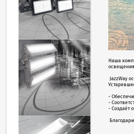
Наша комп
освещения
JazzWay о
Устаревше
- Обеспеч
- Соответс
- Создаёт
Благодари