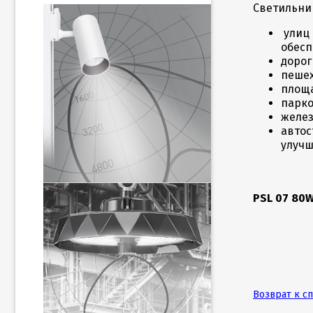
Светильник
улиц 
обесп
дорог
пешех
площа
парко
желез
автос
улучш
PSL 07 80W
Возврат к с