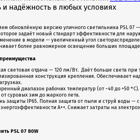
ь и надёжность в любых условиях
яем обновлённую версию уличного светильника PSL 07 
которое задаёт новый стандарт эффективности для нару
менение в модели — увеличенный угол светораспределен
ечивает более равномерное освещение больших площадей
преимущества
ая световая отдача — 120 лм/Вт. Даёт больше света при
изированная конструкция крепления. Обеспечивает на
агрузках.
ренный диапазон рабочих температур (от −40 до +50 °С).
 от суровых зим до жаркого лета.
нь защиты IP65. Полная защита от пыли и струй воды — с
 энергоэффективности А++. Снижает затраты на электро
нить PSL 07 80W