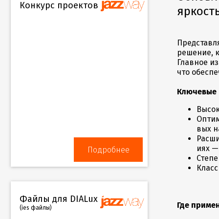
Конкурс проектов
яркост
Представл
решение, 
Главное из
что обесп
Ключевые 
Высок
Оптим
вых н
Расши
иях —
Подробнее
Степе
Класс
Файлы для DIALux
Где приме
(ies файлы)