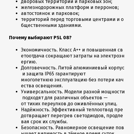
дворовых территорий и парковых зон;
железнодорожных платформ и перронов;
автостоянок и парковок;
территорий перед торговыми центрами и о
бщественными зданиями.
Почему выбирают PSL 08?
Экономичность. Класс А++ и повышенная св
етоотдача сокращают затраты на электроэн
ергию.
Долговечность. Литой алюминиевый корпус
и защита IP65 гарантируют
многолетнюю эксплуатацию без потери кач
ества освещения.
Универсальность. Модели разной мощности
подходят для различных объектов —
от тихих переулков до оживлённых улиц.
Надёжность. Эффективный теплоотвод пре
дотвращает перегрев светодиодов, продле
вая срок их службы.
Безопасность. Равномерное освещение пов
ышает видимость в тёмное время суток,