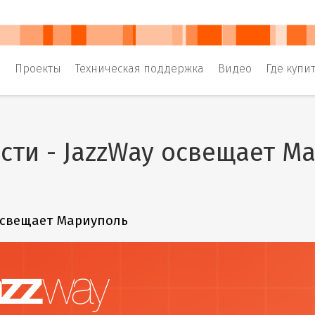
и
Проекты
Техническая поддержка
Видео
Где купи
сти - JazzWay освещает М
освещает Мариуполь