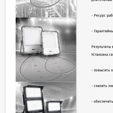
- Ресурс раб
- Гарантийны
Результаты 
Установка с
- повысить 
- снизить э
- обеспечит