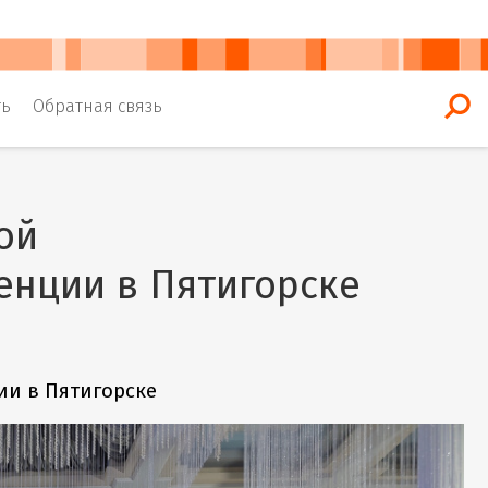
ть
Обратная связь
ой
енции в Пятигорске
ии в Пятигорске