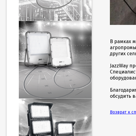
В рамках м
агропромы
других се
JazzWay п
Специалис
оборудова
Благодари
обсудить 
Возврат к с