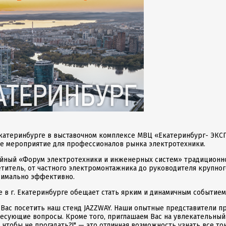
Екатеринбурге в выставочном комплексе МВЦ «Екатеринбург- ЭКС
е мероприятие для профессионалов рынка электротехники.
йный «Форум электротехники и инженерных систем» традиционно
титель, от частного электромонтажника до руководителя крупно
имально эффективно.
 в г. Екатеринбурге обещает стать ярким и динамичным событием
Вас посетить наш стенд JAZZWAY. Наши опытные представители п
ресующие вопросы. Кроме того, приглашаем Вас на увлекательный
, чтобы не прогадать?!" — это отличная возможность узнать все