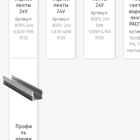
ленты
ленты
24V
све
24V
24V
иод
Артикул:
лен
Артикул:
Артикул:
BSPS 24V
PAL1
BSPS 24V
BSPS 24V
DIM
0,62A=15W
1,67A=40W
100W=4,16A
Артик
IP20
IP20
IP20
Проф
PAL 1
накла
Профи
ль
алюми