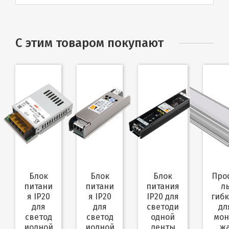
С этим товаром покупают
Блок
Блок
Блок
Профи
питани
питани
питания
л
я IP20
я IP20
IP20 для
гиб
для
для
светоди
дл
светод
светод
одной
мон
иодной
иодной
ленты
ж