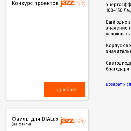
Конкурс проектов
энергоэффе
100–150 Лм
Ещё одно 
значение 
усложнять
Корпус св
значительн
Светодиод
благодаря 
Возврат к с
Подробнее
Файлы для DIALux
(ies файлы)