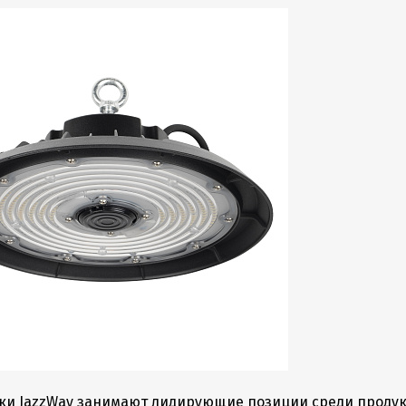
ки JazzWay занимают лидирующие позиции среди проду