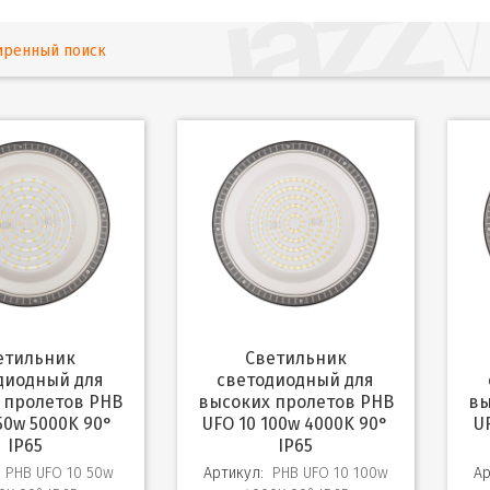
иренный поиск
Светильник
диодный для
светодиодный для
 пролетов PHB
высоких пролетов PHB
вы
50w 5000K 90°
UFO 10 100w 4000K 90°
U
IP65
IP65
PHB UFO 10 50w
Артикул:
PHB UFO 10 100w
Ар