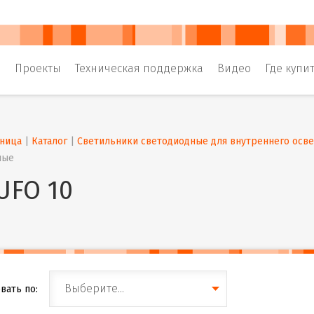
и
Проекты
Техническая поддержка
Видео
Где купи
аница
 | 
Каталог
 | 
Светильники светодиодные для внутреннего осв
ные
UFO 10
Выберите...
вать по: