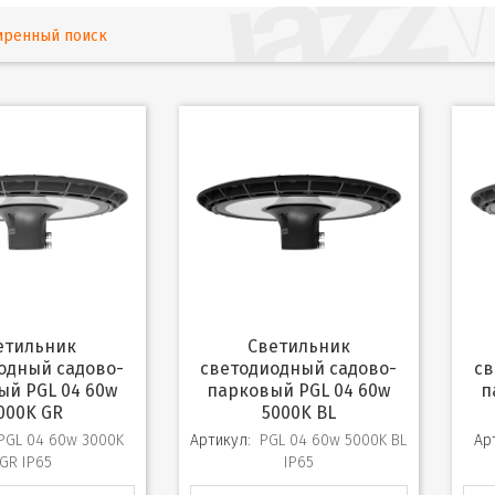
иренный поиск
Светильник
одный садово-
светодиодный садово-
св
ый PGL 04 60w
парковый PGL 04 60w
п
000K GR
5000K BL
PGL 04 60w 3000K
Артикул:
PGL 04 60w 5000K BL
Ар
GR IP65
IP65