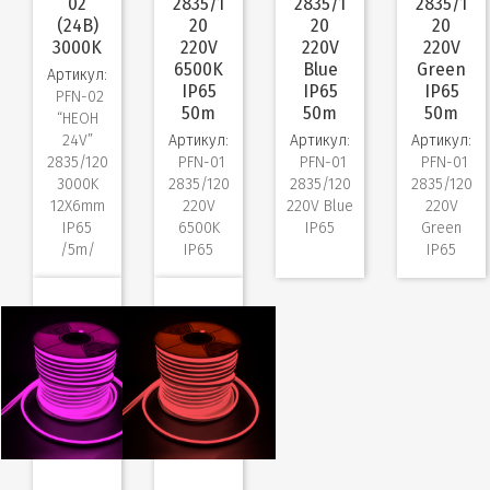
02
2835/1
2835/1
2835/1
(24В)
20
20
20
3000K
220V
220V
220V
6500K
Blue
Green
Артикул:
IP65
IP65
IP65
PFN-02
50m
50m
50m
“НЕОН
24V”
Артикул:
Артикул:
Артикул:
2835/120
PFN-01
PFN-01
PFN-01
3000K
2835/120
2835/120
2835/120
12X6mm
220V
220V Blue
220V
IP65
6500K
IP65
Green
/5m/
IP65
IP65