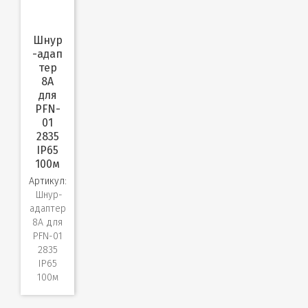
Шнур
-адап
тер
8A
для
PFN-
01
2835
IP65
100м
Артикул:
Шнур-
адаптер
8A для
PFN-01
2835
IP65
100м