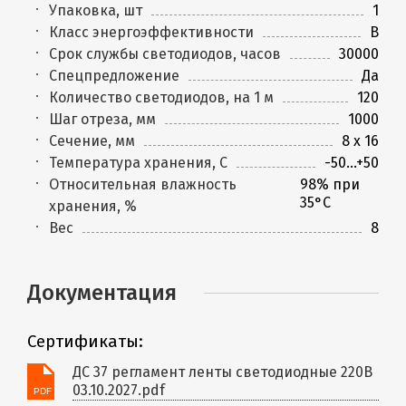
Упаковка, шт
1
Класс энергоэффективности
B
Срок службы светодиодов, часов
30000
Спецпредложение
Да
Количество светодиодов, на 1 м
120
Шаг отреза, мм
1000
Сечение, мм
8 x 16
Температура хранения, C
-50...+50
Относительная влажность
98% при
35°С
хранения, %
Вес
8
Документация
Сертификаты:
ДС 37 регламент ленты светодиодные 220В
03.10.2027.pdf