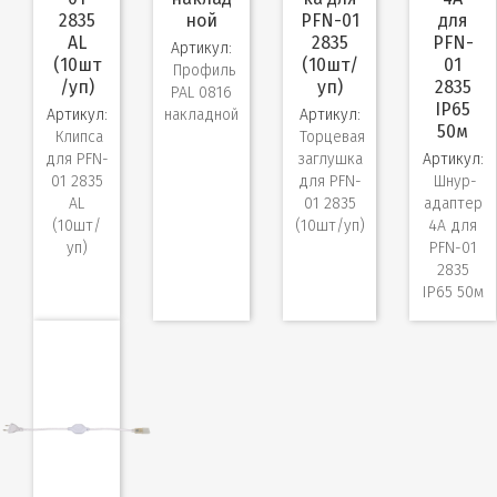
2835
ной
PFN-01
для
AL
2835
PFN-
Артикул:
(10шт
(10шт/
01
Профиль
/уп)
уп)
2835
PAL 0816
IP65
Артикул:
накладной
Артикул:
50м
Клипса
Торцевая
для PFN-
заглушка
Артикул:
01 2835
для PFN-
Шнур-
AL
01 2835
адаптер
(10шт/
(10шт/уп)
4A для
уп)
PFN-01
2835
IP65 50м