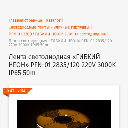
Главная страница
 | 
Каталог
 | 
Светодиодные ленты и уличные гирлянды
 | 
PFN-01 220В "ГИБКИЙ НЕОН"
 | 
Лента светодиодная
 | 
Лента светодиодная «ГИБКИЙ НЕОН» PFN-01 2835/120 
220V 3000K IP65 50m
Лента светодиодная «ГИБКИЙ
НЕОН» PFN-01 2835/120 220V 3000K
IP65 50m
НОВИНКА
ХИТ