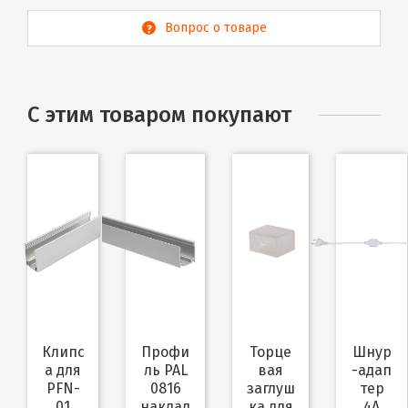
Вопрос о товаре
С этим товаром покупают
Клипс
Профи
Торце
Шнур
а для
ль PAL
вая
-адап
PFN-
0816
заглуш
тер
01
наклад
ка для
4A